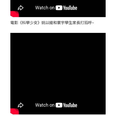
電影《科學少女》姚以緹和寰宇學生家長打招呼~