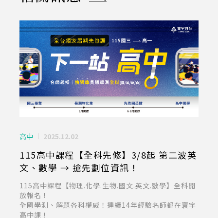
高中
2025.12.02
高中
5選填
115高中課程【全科先修】3/8起 第二波英
【國
願！
文、數學 → 搶先劃位資訊！
中，
115高中課程【物理.化學.生物.國文.英文.數學】全科開
談高
放報名！
理、
全國學測、解題各科權威！連續14年經驗名師都在寰宇
上親
高中課！