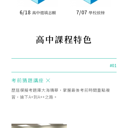
6/18
7/07
高中選填志願
學校放榜
高中課程特色
#01
考前猜題講座
會考
歷屆模擬考題庫大海精華，掌握最後考前時間重點複
邀請逾
習，搶下A+到A++之路。
解密歷
響到學