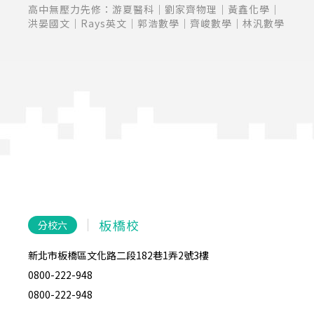
程內
高中無壓力先修：游夏醫科｜劉家齊物理｜黃鑫化學｜
透！
洪晏國文｜Rays英文｜郭浩數學｜齊峻數學｜林汎數學
板橋校
分校六
分
新北市板橋區文化路二段182巷1弄2號3樓
台北市
0800-222-948
02-27
0800-222-948
0800-