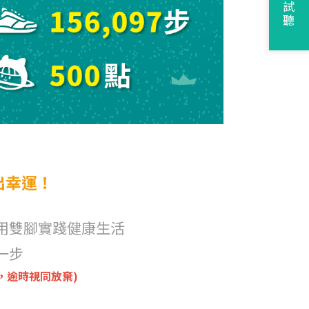
申請試聽
出幸運！
用雙腳實踐健康生活
一步
品，逾時視同放棄)