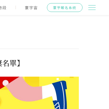
時段
寰宇宙
寰宇報名系統
獎名單】