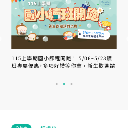
115上學期國小課程開跑！ 5/06~5/23續
班專屬優惠+多項好禮等你拿，新生歡迎諮
詢試聽~~
板橋校
分校六
分