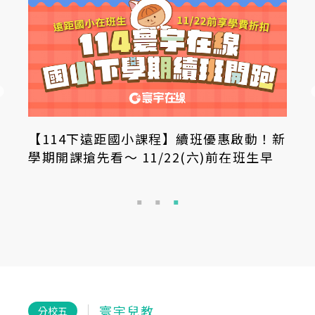
【114下遠距國小課程】續班優惠啟動！新
學期開課搶先看～ 11/22(六)前在班生早
鳥好禮收不完！
寰宇兒教
分校五
分