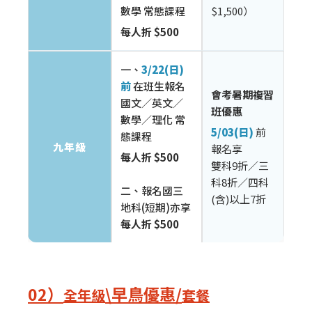
數學 常態課程
$1,500）
每人折 $500
一、
3/22(日)
前
在班生報名
會考暑期複習
國文／英文／
班優惠
數學／理化 常
5/03(日)
前
態課程
九年級
報名享
每人折 $500
雙科9折／三
科8折／四科
二、報名國三
(含)以上7折
地科(短期)亦享
每人折 $500
02）
\早鳥優惠/
全年級
套餐