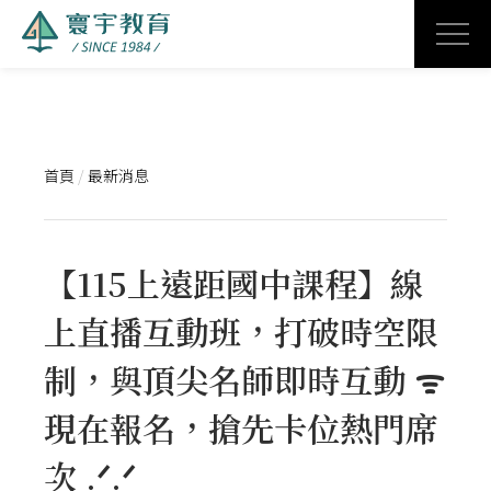
首頁
/
最新消息
【115上遠距國中課程】線
上直播互動班，打破時空限
制，與頂尖名師即時互動 ᯤ
現在報名，搶先卡位熱門席
次 .ᐟ‪‪.ᐟ