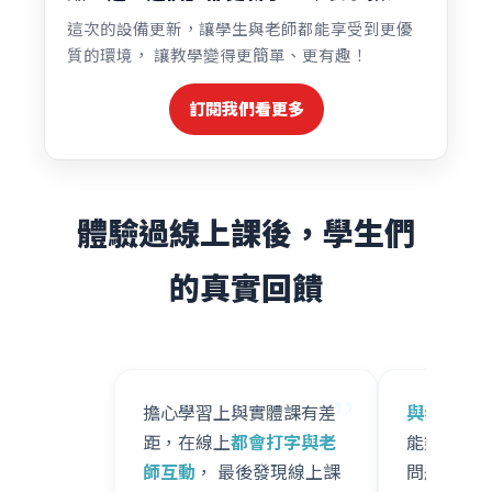
這次的設備更新，讓學生與老師都能享受到更優
質的環境， 讓教學變得更簡單、更有趣！
訂閱我們看更多
體驗過線上課後，學生們
的真實回饋
”
擔心學習上與實體課有差
與老師們
距，在線上
都會打字與老
能夠真正
師互動
， 最後發現線上課
問題。