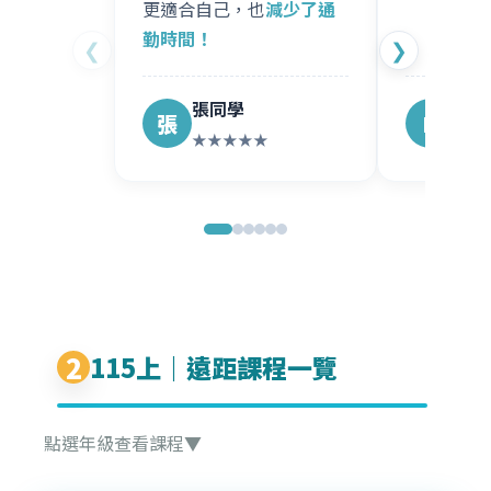
更適合自己，也
減少了通
勤時間！
❮
❯
張同學
胡媽
張
H
★★★★★
★★
2
115上｜遠距課程一覽
點選年級查看課程▼