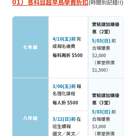
01）
各科目超早鳥學費折扣
(時間別記錯!!)
實驗課加購優
惠（2堂）
4/10(五)前
完
5/03(日)
前
成報名繳費
七年級
合報優惠
每科再折 $500
$2,000
（單堂原價
$1,500）
3/06(五)前
報
名理化課程
實驗課加購優
每人折 $500
惠（3堂）
5/03(日)
前
八年級
3/22(日)前
在
合報優惠
班生續報
$3,000
國文／英文／
（單堂原價