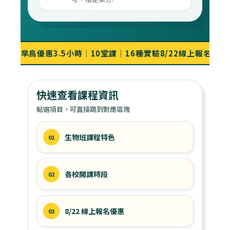
早鳥優惠
3.5小時｜10堂課｜16種實驗
8/22線上報名享早鳥優惠
快速查看課程資訊
點選項目，可直接跳到對應區塊
生物班課程特色
01
各校開課時段
02
8/22 線上報名優惠
03