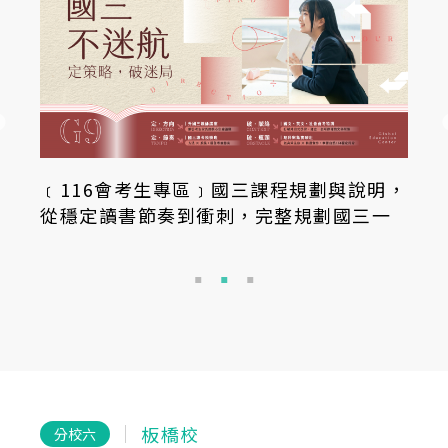
﹝116會考生專區﹞國三課程規劃與說明，
從穩定讀書節奏到衝刺，完整規劃國三一
年！
板橋校
分校六
分