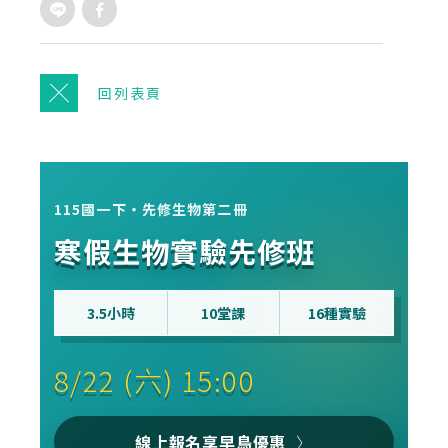
回列表頁
115國一下・先修生物第二冊
寒假生物實驗先修班
3.5小時
10堂課
16種實驗
8/22 (六) 15:00
線上報名享早鳥優惠