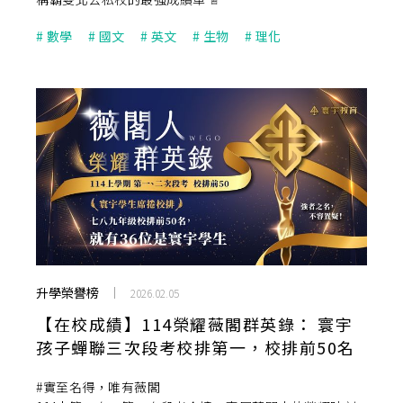
#
數學
#
國文
#
英文
#
生物
#
理化
升學榮譽榜
2026.02.05
【在校成績】114榮耀薇閣群英錄： 寰宇
孩子蟬聯三次段考校排第一，校排前50名
就占36席！
#實至名得，唯有薇閣