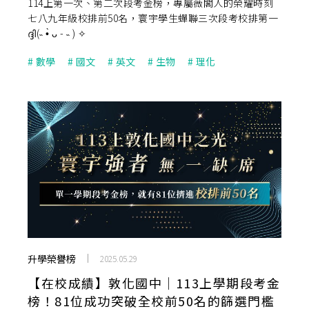
114上第一次、第二次段考金榜，專屬薇閣人的榮耀時刻
七八九年級校排前50名，寰宇學生蟬聯三次段考校排第一
ദ്ദി(˵ •̀ ᴗ - ˵ ) ✧
#
數學
#
國文
#
英文
#
生物
#
理化
升學榮譽榜
2025.05.29
【在校成績】敦化國中｜113上學期段考金
榜！81位成功突破全校前50名的篩選門檻