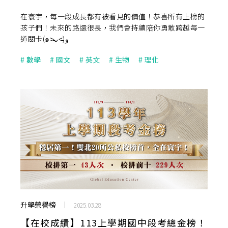
⟢
在寰宇，每一段成長都有被看見的價值！恭喜所有上榜的
孩子們！未來的路還很長，我們會持續陪你勇敢跨越每一
道關卡(๑˃̵ᴗ˂̵)و
#
數學
#
國文
#
英文
#
生物
#
理化
升學榮譽榜
2025.03.28
【在校成績】113上學期國中段考總金榜！