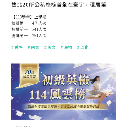
雙北20所公私校榜首全在寰宇，穩居第
一！
【113學年】上學期
校排第一｜4 7 人次
校排前十｜241人次
班排第一｜251人次
#
數學
#
國文
#
英文
#
生物
#
理化