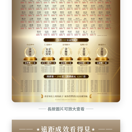
—— 長按圖片可放大查看 ——
── ⋆遠距成效看得見⋆ ──