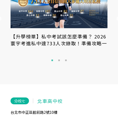
【升學榜單】明星高中科學班怎麼準備？
115建北附科學班，10位寰宇學長姐的備
考心得分享
板橋校
分校六
新北市板橋區文化路二段182巷1弄2號3樓
台