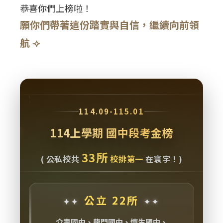
恭喜你們上榜啦！
願你們帶著這份踏實與自信，繼續向前領
航 ⟢
114.09-115.01
114上學期 國中段考金榜
33所
( 公私校共
校排第一
在寰宇！)
公立 22所
介壽國中、龍門國中、懷生國中、