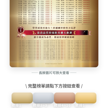
—— 長按圖片可放大查看 ——
\ 完整榜單請點下方按鈕查看 /
校排1
校排2~3
校排4~10
班排1