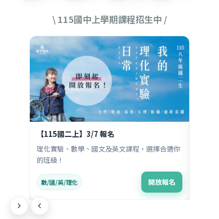
\ 115國中上學期課程招生中 /
1 月
1 月
學習不
【115國二上】3/7 報名
【11
理化實驗、數學、國文及英文課程，選擇合適你
會考倒
的班級！
掌握3
放報名
開放報名
數/國/英/理化
會考全