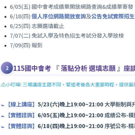
6/05(五) 國中會考成績單開放網路查詢&成績單寄發
6/18(四)
個人序位網路開放查詢
及
公告免試實際招生
6/25(四) 志願選填截止
7/07(二) 免試入學及特色招生考試分發入學放榜
7/09(四) 報到
115國中會考 『 落點分析 選填志願 』座
⚠️
小叮嚀: 三場講座主題不同，緊追考後各大重要時程，提供
【線上講座】
5/23(六)晚上19:00~21:00
大學新制與
【實體諮詢】
6/05(五)晚上19:00~21:00
成績公布-模
【實體諮詢】
6/18(四)晚上19:00~21:00
序號公布-