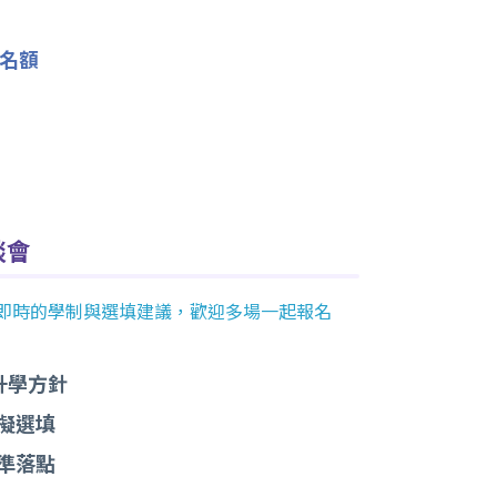
名額
談會
最即時的學制與選填建議，歡迎多場一起報名
升學方針
擬選填
精準落點