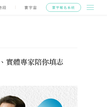
時段
寰宇宙
寰宇報名系統
上、實體專家陪你填志