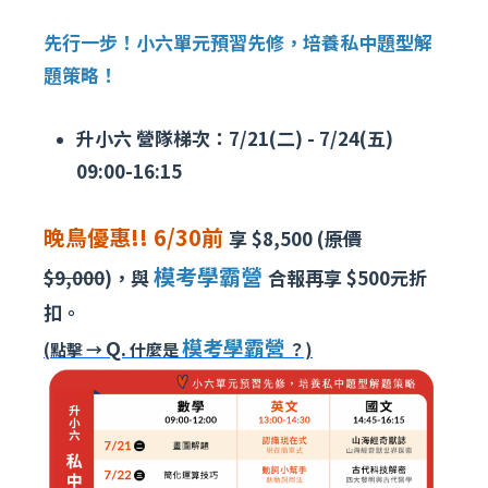
先行一步！小六單元預習先修，培養私中題型解
題策略！
升小六 營隊梯次：7/21(二) - 7/24(五)
09:00-16:15
晚鳥優惠!! 6/30前
享 $8,500 (
原價
模考學霸營
$9,000
)，與
合報再享 $500元折
扣。
模考學霸營
Q.
(點擊 →
什麼是
？)