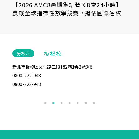
【2026 AMC8暑期集訓營Ｘ8堂24小時】
贏戰全球指標性數學競賽，搶佔國際名校
進場優勢！
板橋校
分校六
分
新北市板橋區文化路二段182巷1弄2號3樓
台北市
0800-222-948
02-27
0800-222-948
0800-