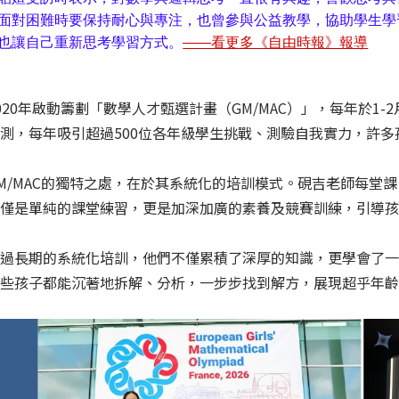
面對困難時要保持耐心與專注，也曾參與公益教學，協助學生學
也讓自己重新思考學習方式。
——看更多《自由時報》報導
020年啟動籌劃「數學人才甄選計畫（GM/MAC）」，每年於1-
測，每年吸引超過500位各年級學生挑戰、測驗自我實力，許
M/MAC的獨特之處，在於其系統化的培訓模式。硯吉老師每堂
不僅是單純的課堂練習，更是加深加廣的素養及競賽訓練，引導
經過長期的系統化培訓，他們不僅累積了深厚的知識，更學會了
這些孩子都能沉著地拆解、分析，一步步找到解方，展現超乎年