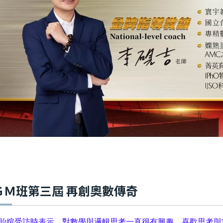
ＧＭ班第三屆 再創奧數傳奇
貽媗受訪時表示，對數學與邏輯思考一直很有興趣，喜歡思考與