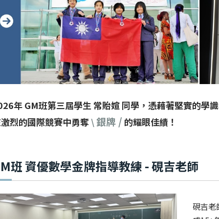
2026年 GM班第三屆學生 常貽媗 同學，憑藉著堅實的
銀牌 /
在激烈的國際競賽中勇奪
\
的耀眼佳績！
GM班 資優數學金牌指導教練 - 硯吉老師
硯吉老