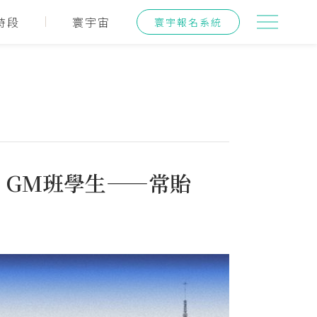
時段
寰宇宙
寰宇報名系統
生：GM班學生——常貽