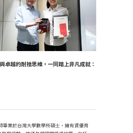
學識與卓越的耐挫思維，一同踏上非凡成就：
師畢業於台灣大學數學所碩士，擁有資優育