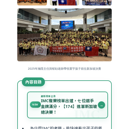
2025年瀚陞主任與郁勛老師帶領寰宇孩子前往新加坡決賽
內容目錄
最新榜單公告
IMC複賽榜單出爐，七位選手
→
NEW
金牌滿分，【174】進軍新加玻
總決賽！
為什麼IMC的考題，能快速看出孩子的差