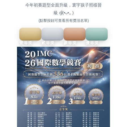
今年初賽題型全面升級，寰宇孩子照樣晉
級 ദ്ദി(•ᴗ•,, )
(點擊按鈕可查看所有獎項名單)
壹等獎
貳等獎
參等獎
優等獎