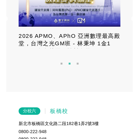
．
2026 APMO、APhO 亞洲數理最高殿
堂，台灣之光GM班 - 林秉坤 1金1
銅！國際奧林匹亞雙料奪牌！
板橋校
分校六
分校五
新北市板橋區文化路二段182巷1弄2號3樓
台北市中
0800-222-948
02-2712-