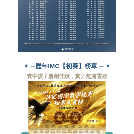
✦ ─
歷年IMC【初賽】榜單
─ ✦
寰宇孩子屢創佳績
，
實力無庸置疑