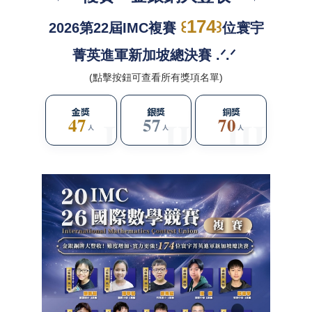
174
꒰
꒱
2026第22屆IMC複賽
位寰宇
菁英進軍新加坡總決賽 .ᐟ.ᐟ
(點擊按鈕可查看所有獎項名單)
金獎
銀獎
銅獎
47
57
70
人
人
人