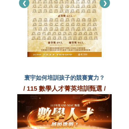
❮
❯
寰宇如何培訓孩子的競賽實力？
/
115 數學人才菁英培訓甄選 /