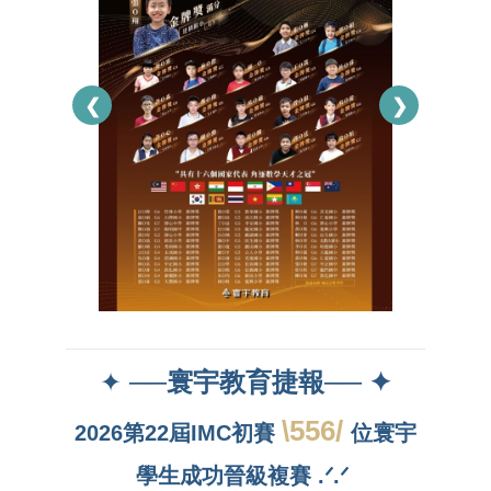
❮
❯
✦ ──
寰宇教育捷報── ✦
\556/
2026第22屆IMC初賽
位寰宇
學生成功晉級複賽 .ᐟ.ᐟ