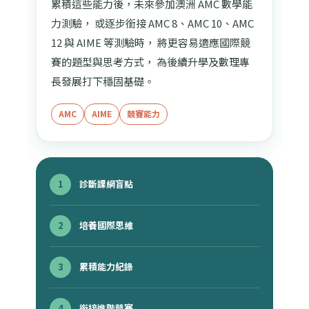
累積這些能力後，未來參加澳洲 AMC 數學能
力測驗， 或逐步銜接 AMC 8、AMC 10、AMC
12 與 AIME 等測驗時， 將更容易適應國際競
賽的題型與思考方式， 為後續升學及數理專
長發展打下穩固基礎。
AMC
AIME
競賽能力
1
診斷課綱盲點
2
培養國際思維
3
累積能力紀錄
4
銜接進階競賽