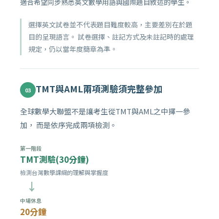
適合希望同步熟悉英文數學用語與國際題目敘述的學生。
選擇英文試卷並不代表題目難度較高，主要差別在於題
目的呈現語言。 試卷選擇、註記方式及未註記時的處理
規定，仍以當年度簡章為準。
TMT與AML兩項測驗須完整參加
03
全球數學大聯盟不是讓考生從TMT與AML之中擇一參
加， 而是依序完成兩項檢測。
第一階段
TMT測驗(30分鐘)
檢測台灣數學課綱的理解與掌握度
→
中場休息
20分鐘