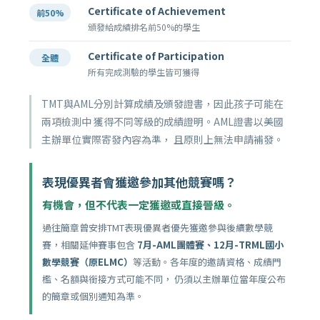
Certificate of Achievement
前50%
頒發給成績排名前50%的學生
Certificate of Participation
全體
所有完成測驗的學生皆可獲得
TMT與AML分別計算成績及頒發證書，因此孩子可能在
兩項檢測中 獲得不同等級的成績證明。AML證書以美國
主辦單位實際寄發內容為準， 且原則上無法申請補發。
表現優異者會獲邀參加其他競賽嗎？
有機會，但不代表一定獲邀或直接晉級。
過往簡章曾安排TMT表現優異者優先獲邀參與後續數學競
賽，相關延伸賽事包含
7月-AML團體賽、12月-TRML國小
數學競賽（原ELMC）
等活動。各年度的邀請資格、成績門
檻、名額與銜接方式可能不同， 仍須以主辦單位當年度公布
的簡章或個別通知為準。