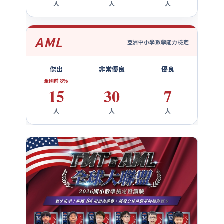
人
人
人
AML
亞洲中小學數學能力檢定
傑出
非常優良
優良
全國前 8%
15
30
7
人
人
人