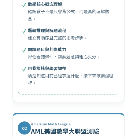
✓
數學核心概念理解
確認孩子不是只會背公式，而是真的理解觀
念。
✓
邏輯推理與解題流程
建立有順序且完整的思考步驟。
✓
閱讀題目與判斷能力
降低看錯條件、誤解題意與粗心失分。
✓
自我檢核與學習調整
清楚知道目前已經掌握什麼、接下來該補強哪
裡。
American Math League
02
AML美國數學大聯盟測驗