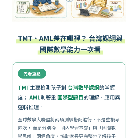
TMT、AML差在哪裡？ 台灣課綱與
國際數學能力一次看
先看重點
TMT
主要檢測孩子對
台灣數學課綱
的掌握
度；
AML
則著重
國際型題目
的理解、應用與
邏輯推理。
全球數學大聯盟將兩項測驗搭配進行，不是重複考
兩次， 而是分別從「國內學習基礎」與「國際數
學思維」兩個角度， 協助家長更完整地了解孩子