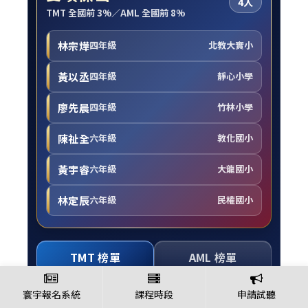
4人
TMT 全國前 3%／AML 全國前 8%
林宗燁
四年級
北教大實小
黃以丞
四年級
靜心小學
廖先晨
四年級
竹林小學
陳祉全
六年級
敦化國小
黃宇睿
六年級
大龍國小
林定辰
六年級
民權國小
TMT 榜單
AML 榜單
寰宇報名系統
課程時段
申請試聽
TMT｜傑出