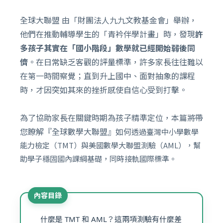
全球大聯盟 由「財團法人九九文教基金會」舉辦，
他們在推動輔導學生的「青衿伴學計畫」時，發現
許
多孩子其實在「國小階段」數學就已經開始弱後同
儕
。在日常缺乏客觀的評量標準，許多家長往往難以
在第一時間察覺；直到升上國中、面對抽象的課程
時，才因突如其來的挫折感使自信心受到打擊。
為了協助家長在關鍵時期為孩子精準定位，本篇將帶
您瞭解『全球數學大聯盟』如何
透過臺灣中小學數學
能力檢定（TMT）與美國數學大聯盟測驗（AML），幫
助學子穩固國內課綱基礎，同時接軌國際標準。
內容目錄
什麼是 TMT 和 AML？這兩項測驗有什麼差