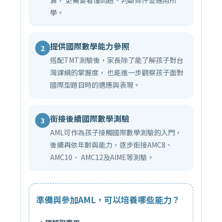
算， 更需要看懂問題、判斷條件並運用所
學。
提供國際數學能力參照
2
搭配TMT測驗後，家長除了能了解孩子對台
灣課綱的掌握度， 也能進一步觀察孩子面對
國際型題目時的適應與表現。
銜接後續國際數學測驗
3
AML可作為孩子接觸國際數學測驗的入門，
後續再依年齡與能力，逐步銜接AMC8、
AMC10、 AMC12及AIME等測驗。
準備與參加AML，可以培養哪些能力？