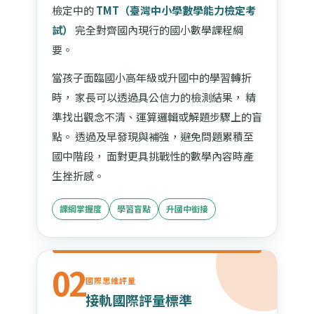
檢定中的
TMT（臺灣中小學數學能力檢定考
試）
完全對齊國內現行的國小數學課程綱
要。
當孩子面臨國小高年級或升國中的學習轉折
時， 家長可以透過具公信力的檢測結果， 精
準找出觀念不清、運算邏輯或解題步驟上的盲
點。 透過及早發現與補強，避免問題累積至
國中階段， 面對更具挑戰性的數學內容時產
生挫折感。
課綱掌握度
學習盲點
升國中銜接
02
國際思維評量
接軌國際評量標準